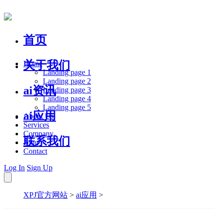
首页
关于我们
Home
Landing page 1
Landing page 2
ai资讯
Landing page 3
Landing page 4
Landing page 5
ai应用
About Us
Services
Company
联系我们
Blog
Contact
Log In
Sign Up
XPJ官方网站
>
ai应用
>