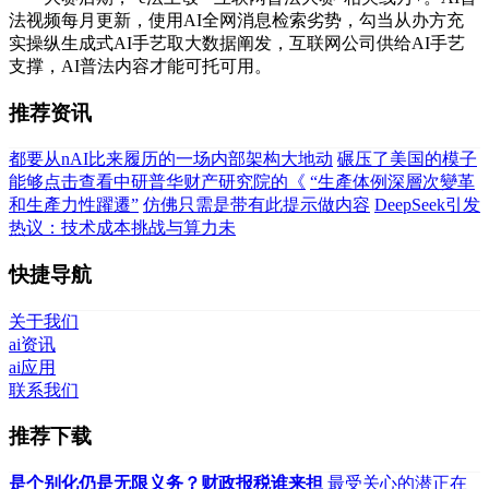
法视频每月更新，使用AI全网消息检索劣势，勾当从办方充
实操纵生成式AI手艺取大数据阐发，互联网公司供给AI手艺
支撑，AI普法内容才能可托可用。
推荐资讯
都要从nAI比来履历的一场内部架构大地动
碾压了美国的模子
能够点击查看中研普华财产研究院的《
“生產体例深層次變革
和生產力性躍遷”
仿佛只需是带有此提示做内容
DeepSeek引发
热议：技术成本挑战与算力未
快捷导航
关于我们
ai资讯
ai应用
联系我们
推荐下载
是个别化仍是无限义务？财政报税谁来担
最受关心的潜正在