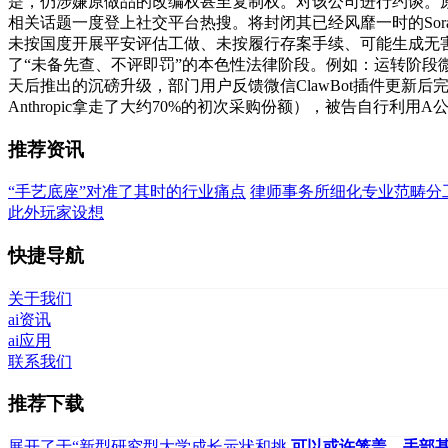
是，仍涉嫌原做品的改编权甚至复制权。对该公司进行约谈。
相关话题一度登上社交平台热搜。将封闭其已经风靡一时的So
未按国度开展平安评估工做、未按履行存案手续、可能生成无
了“未备先查、不评即罚”的本色性法律阶段。例如：运转阶段微信、
天后推出的沉磅升级，部门用户反馈微信ClawBot插件更新
Anthropic拿走了大约70%的初次采购份额），被告自行
推荐资讯
“手艺底座”对准了其时的行业痛点
律师事务所细化专业范畴分
此外玩家设想
快捷导航
关于我们
ai资讯
ai应用
联系我们
推荐下载
展开了于“新型研究型大学成长示状和挑
可以或许笼盖、手部甚