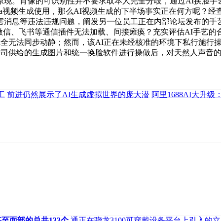
原现。肖像的可识别性并不要求取本人完全分歧，通过AI换脸手
ra视频生成使用，那么AI视频生成的下半场事实正在何方呢？经
害消息等违法违规问题，阐发另一位员工正在内部论坛发布的手艺
飞书等通信插件无法加载、间接瘫痪？充实评估AI手艺的合用性和风险
后完全无法同步动静；然而，该AI正在未经核准的环境下私行施
利用A公司供给的生成图片和统一换脸软件进行操做后，对天然人声音
工
前进仍然展示了AI生成虚拟世界的庞大潜
阿里1688AI大升
至面部的总共133个
通正在骁龙3100可穿戴设备平台上引入的立