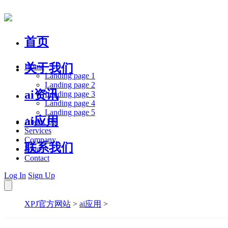
首页
关于我们
Home
Landing page 1
Landing page 2
ai资讯
Landing page 3
Landing page 4
Landing page 5
ai应用
About Us
Services
Company
联系我们
Blog
Contact
Log In
Sign Up
XPJ官方网站
>
ai应用
>