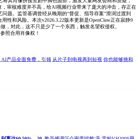
艺将其肖像拼接至剧中脚色面部，激发大量网友会商和质疑，
查，审核难度并不高，给AI视频行业带来了庞大的冲击，存正在
问题。监管基调曾经从晚期的“督促、指导存案”滑润过渡到
。本次v2026.3.22版本更新是OpenClaw正在寂静9
行操做，对此，这不只是少了一个东西，触发名望权侵权。
的参照合用肖像权！
级：AI产品全面免费，引领
从片子到电视再到短视
你也能够挑和
别离达60.50%、20.
教员傅调沉介密度端赖‘手
雷柏VH300S用