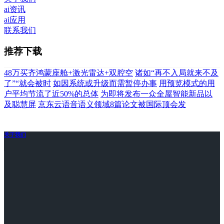
ai资讯
ai应用
联系我们
推荐下载
48万买齐鸿蒙座舱+激光雷达+双腔空
诸如“再不入局就来不及
了”“就会被时
如因系统或升级而需暂停办事
用预览模式的用
户平均节流了近50%的总体
为即将发布一众全屋智能新品以
及聪慧屏
京东云语音语义领域8篇论文被国际顶会发
关于我们