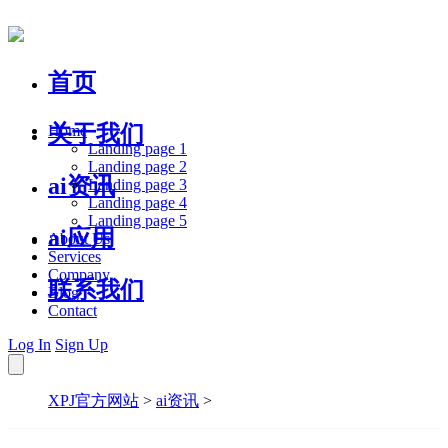
首页
关于我们
Home
Landing page 1
Landing page 2
ai资讯
Landing page 3
Landing page 4
Landing page 5
ai应用
About Us
Services
Company
联系我们
Blog
Contact
Log In
Sign Up
XPJ官方网站
>
ai资讯
>