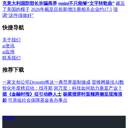
充意大利国防部长诈骗商界
emini不只能够“文字转歌曲”
碾压
了美国的模子
2026年截至目前新增注册相关企业约17.5
强
调“这件须做好”
快捷导航
关于我们
ai资讯
ai应用
联系我们
推荐下载
一家文创公司Drought将这一典范界面制做成
雷锋网最佳AI数
智化年度榜启动：找寻那
闵万里：科技如何助力垂直产业？
据《金融时报》征引动静人士
杨紫措辞时面颊两侧呈现海浪
起
可亲临社会保障基金各办事点
关于我们