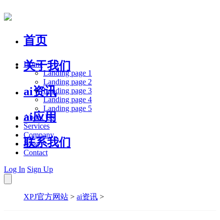
首页
关于我们
Home
Landing page 1
Landing page 2
ai资讯
Landing page 3
Landing page 4
Landing page 5
ai应用
About Us
Services
Company
联系我们
Blog
Contact
Log In
Sign Up
XPJ官方网站
>
ai资讯
>