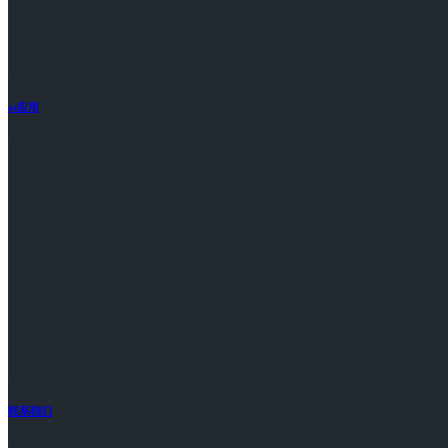
ai应用
联系我们