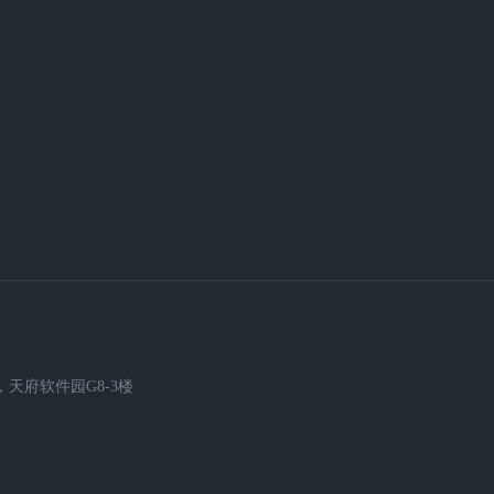
天府软件园G8-3楼