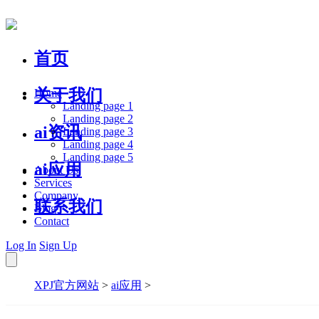
首页
关于我们
Home
Landing page 1
Landing page 2
ai资讯
Landing page 3
Landing page 4
Landing page 5
ai应用
About Us
Services
Company
联系我们
Blog
Contact
Log In
Sign Up
XPJ官方网站
>
ai应用
>